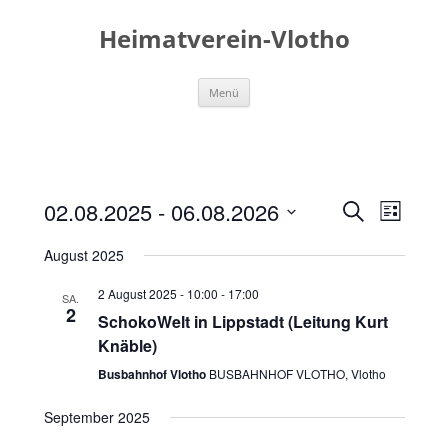
Zum
Inhalt
Heimatverein-Vlotho
springen
Menü
Veranstaltunge
Veransta
02.08.2025
 - 
06.08.2026
Suche
Suche
Ansichte
Liste
und
Navigati
Datum
Ansichten,
wählen.
August 2025
Navigation
2 August 2025 - 10:00
-
17:00
SA.
2
SchokoWelt in Lippstadt (Leitung Kurt
Knäble)
Busbahnhof Vlotho
BUSBAHNHOF VLOTHO, Vlotho
September 2025