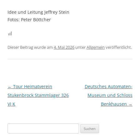
Idee und Leitung Jeffrey Stein
Fotos: Peter Böttcher
Dieser Beitrag wurde am
4. Mai 2026
unter
Allgemein
veröffentlicht.
Beitragsnavigation
←
Tour Heimatverein
Deutsches Automaten-
Stukenbrock Stammlager 326
Museum und Schloss
VI K
Benkhausen
→
Suchen
nach: