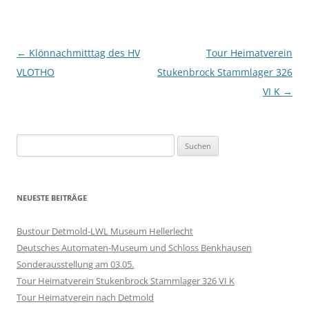
Beitragsnavigation
←
Klönnachmitttag des HV
Tour Heimatverein
VLOTHO
Stukenbrock Stammlager 326
VI K
→
Suchen
nach:
NEUESTE BEITRÄGE
Bustour Detmold-LWL Museum Hellerlecht
Deutsches Automaten-Museum und Schloss Benkhausen
Sonderausstellung am 03.05.
Tour Heimatverein Stukenbrock Stammlager 326 VI K
Tour Heimatverein nach Detmold